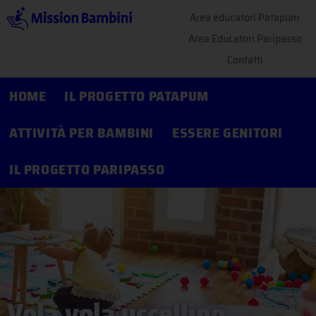
Area educatori Patapum
Area Educatori Paripasso
Contatti
HOME
IL PROGETTO PATAPUM
ATTIVITÀ PER BAMBINI
ESSERE GENITORI
IL PROGETTO PARIPASSO
Vola vola uccellino