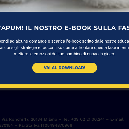
TAPUM! IL NOSTRO E-BOOK SULLA FAS
sale
Sabbia magica
ondi ad alcune domande e scarica l’e-book scritto dalle nostre educat
ai consigli, strategie e racconti su come affrontare questa fase inter
mettere le emozioni del tuo bambino di nuovo in gioco.
VAI AL DOWNLOAD!
Via Ronchi 17, 20134 Milano – Tel. +39 02 21.00.241 – E-mail:
270154 – Partita Iva IT05494870966