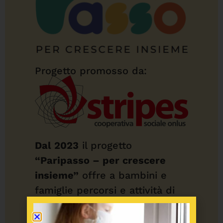
Progetto promosso da:
Dal 2023
il progetto
“Paripasso – per crescere
insieme”
offre a bambini e
famiglie percorsi e attività di
cura, educazione ed inclusione,
attraverso un lavoro di