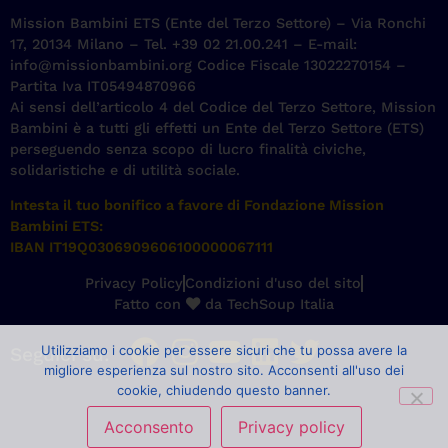
Mission Bambini ETS (Ente del Terzo Settore) – Via Ronchi
17, 20134 Milano – Tel. +39 02 21.00.241 – E-mail:
info@missionbambini.org Codice Fiscale 13022270154 –
Partita Iva IT05494870966
Ai sensi dell’articolo 4 del Codice del Terzo Settore, Mission
Bambini è a tutti gli effetti un Ente del Terzo Settore (ETS)
perseguendo senza scopo di lucro finalità civiche,
solidaristiche e di utilità sociale.
Intesta il tuo bonifico a favore di Fondazione Mission
Bambini ETS:
IBAN IT19Q0306909606100000067111
Privacy Policy
Condizioni d'uso del sito
Fatto con
da TechSoup Italia
Utilizziamo i cookie per essere sicuri che tu possa avere la
Seguici su:
migliore esperienza sul nostro sito. Acconsenti all'uso dei
cookie, chiudendo questo banner.
Acconsento
Privacy policy