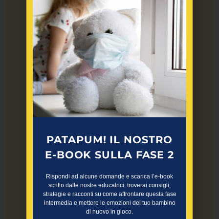
prossimità, accompagnamento
e aiuto concreto. Al centro del
progetto vi è la creazione di
cinque
HUB territoriali
dedicati all’infanzia, con un
focus specifico sui primi 1000
giorni di vita: luoghi accessibili
e accoglienti in grado di offrire
interventi multidisciplinari e
PATAPUM! IL NOSTRO
servizi integrati per bambini,
E-BOOK SULLA FASE 2
famiglie e l’intera comunità
educante. Ad oggi gli HUB attivi
Rispondi ad alcune domande e scarica l’e-book
si trovano a Desio (MB), Valle
scritto dalle nostre educatrici: troverai consigli,
strategie e racconti su come affrontare questa fase
Trompia (BS), Roma, Castel
intermedia e mettere le emozioni del tuo bambino
di nuovo in gioco.
Volturno (CE) e Bari.