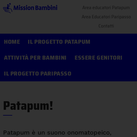
Area educatori Patapum
Area Educatori Paripasso
Contatti
HOME
IL PROGETTO PATAPUM
ATTIVITÀ PER BAMBINI
ESSERE GENITORI
IL PROGETTO PARIPASSO
Patapum!
Patapum è un suono onomatopeico,