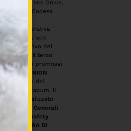
e Progetto scs Onlus,
enza Onlus, Codess
cs
lidee Cooperativa
 Mama Happy aps.
r
“Uso creativo dei
i digitali” è il terzo
ie di incontri promossi
ZIONE MISSION
nell’ ambito del
Bambini Patapum. Il
ebinar
è realizzato
 sostegno di
Generali
The Human Safety
 parte di
ORA DI