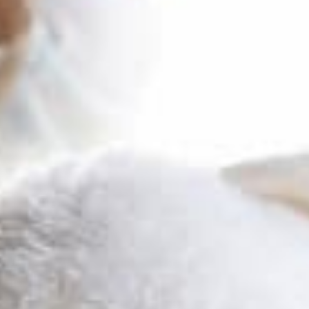
Attraverso es
condivideremo
riproducibili
i bambini sian
artigiani digit
storytelling 
genitori poss
Intervengono
giornalista, d
di Open Grou
dell’Area Citt
progetto “Pan
Regione Emili
occupata di e