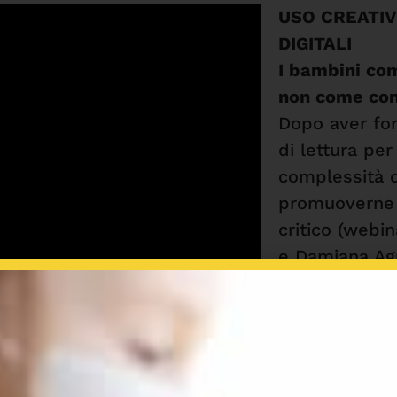
USO CREATIV
DIGITALI
I bambini com
non come con
Dopo aver for
di lettura pe
complessità d
promuoverne 
critico (
webin
e Damiana Agu
come
sperime
non convenzi
digitali più n
bambini venga
distratti.