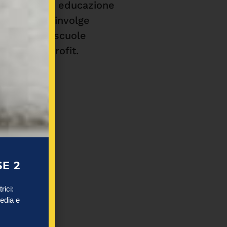
 progetto di educazione
bini che coinvolge
i,
famiglie
, scuole
 reti non profit.
i
E 2
rici:
media e