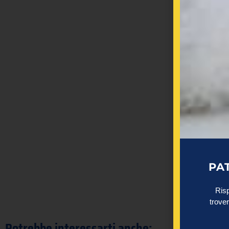
PA
Risp
trover
Potrebbe interessarti anche: