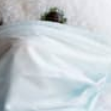
educazione ai
insegnanti, an
migranti.
Anto
coordinatrice
0-6 di Open 
tavolo e-bit (
interno ad Op
studio e sper
digitale).
L’ incont
Group Co
collabora
nazional
Grande C