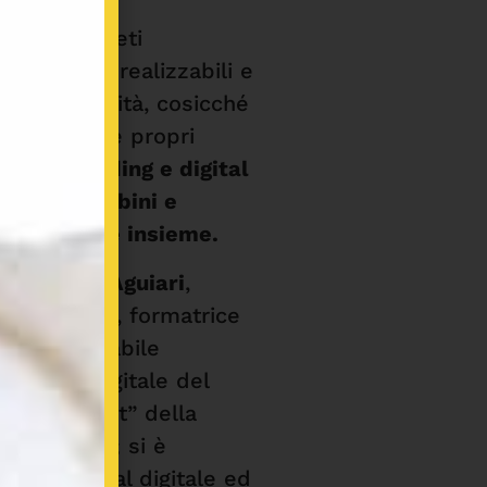
empi concreti
 modalità realizzabili e
 con semplicità, cosicché
o dei veri e propri
ali:
app, coding e digital
con cui bambini e
ano giocare insieme.
:
Damiana Aguiari
,
igital coach , formatrice
p, responsabile
adinanza Digitale del
e e Internet” della
a Romagna; si è
ducazione al digitale ed