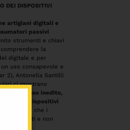
O DEI DISPOSITIVI
e artigiani digitali e
sumatori passivi
nito strumenti e chiavi
r comprendere la
el digitale e per
un uso consapevole e
ar
2), Antonella Santilli
iari ci mostrano
ntare un uso inedito,
onale
,
dei dispositivi
oti
, in modo che i
no coinvolti e non