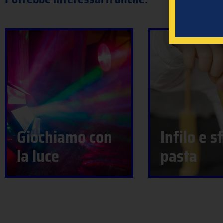
Giochiamo con
Infilo e sf
la luce
pasta