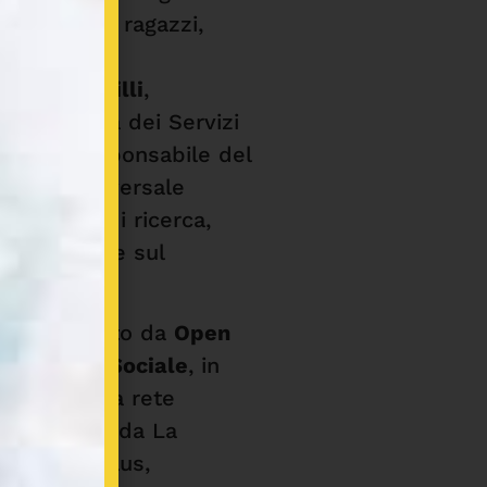
 media per ragazzi,
ziani,
nella Santilli
,
 pedagogica dei Servizi
Group, Responsabile del
tavolo trasversale
en Group di ricerca,
imentazione sul
ro è proposto da
Open
operativa Sociale
, in
zione con la rete
e composta da La
asa scs Onlus,