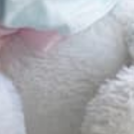
Educazion
L’Accogli
Sociale s
Onlus, So
Sociale,
Il
webina
dispositiv
della ser
da
FONDA
BAMBINI
progetto 
ciclo di
w
grazie al
Italia e 
Net
come