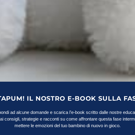
FUTURO
,
per i bam
insegnant
primarie e
File scaricabil
Lista App
Condividi il post:
TAPUM! IL NOSTRO E-BOOK SULLA FAS
ondi ad alcune domande e scarica l’e-book scritto dalle nostre educat
ai consigli, strategie e racconti su come affrontare questa fase inter
mettere le emozioni del tuo bambino di nuovo in gioco.