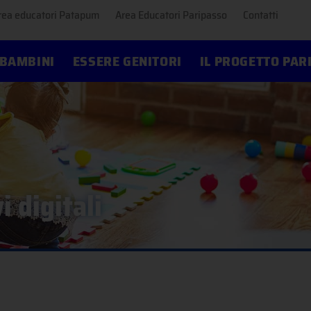
rea educatori Patapum
Area Educatori Paripasso
Contatti
 BAMBINI
ESSERE GENITORI
IL PROGETTO PAR
i digitali