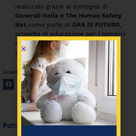
realizzato grazie al sostegno di
Generali Italia e The Human Safety
Net
come parte di
ORA DI FUTURO
,
progetto di educazione per i bambini
che coinvolge insegnanti, famiglie,
scuole primarie e reti non profit.
Condividi il post:
Potrebbe interessarti anche: