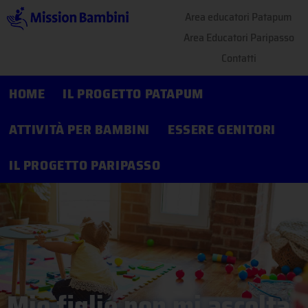
Area educatori Patapum
Area Educatori Paripasso
Contatti
HOME
IL PROGETTO PATAPUM
ATTIVITÀ PER BAMBINI
ESSERE GENITORI
IL PROGETTO PARIPASSO
Mio figlio non mi ascolta