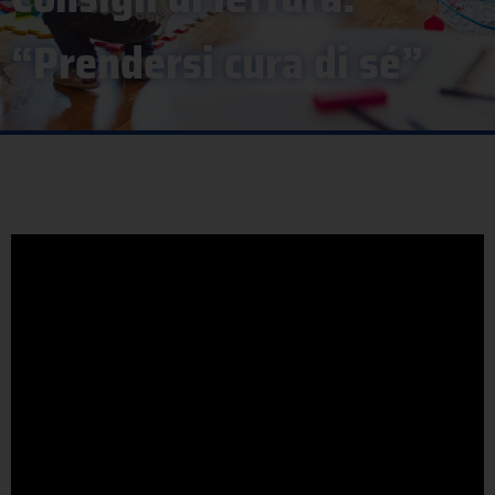
“Prendersi cura di sé”