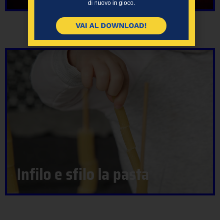
di nuovo in gioco.
VAI AL DOWNLOAD!
Infilo e sfilo la pasta