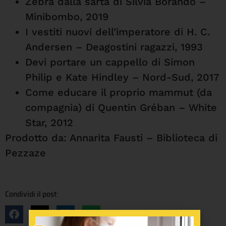
Zebra dalla sarta di Silvia Borando –
Minibombo, 2019
I vestiti nuovi dell’imperatore di H. C.
Andersen – Deagostini ragazzi, 1993
Devi portare un cappello di Simon
Philip e Kate Hindley – Nord-Sud, 2017
Come educare il proprio mammut (da
compagnia) di Quentin Gréban – White
Star, 2012
Prodotto da: Annarita Fausti – Biblioteca di
Pezzaze
Condividi il post: