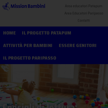
Area educatori Patapum
Area Educatori Paripasso
Contatti
HOME
IL PROGETTO PATAPUM
ATTIVITÀ PER BAMBINI
ESSERE GENITORI
IL PROGETTO PARIPASSO
Consigli di lettura: