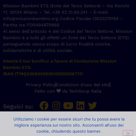
Mission Bambini ETS (Ente del Terzo Settore) – Via Ronchi
17, 20134 Milano – Tel. +39 02 21.00.241 – E-mail:
info@missionbambini.org Codice Fiscale 13022270154 –
Partita Iva IT05494870966
Ai sensi dell’articolo 4 del Codice del Terzo Settore, Mission
Bambini è a tutti gli effetti un Ente del Terzo Settore (ETS)
perseguendo senza scopo di lucro finalità civiche,
solidaristiche e di utilità sociale.
Intesta il tuo bonifico a favore di Fondazione Mission
Bambini ETS:
IBAN IT19Q0306909606100000067111
Privacy Policy
Condizioni d'uso del sito
Fatto con
da TechSoup Italia
Seguici su:
Utilizziamo i cookie per essere sicuri che tu possa avere la
migliore esperienza sul nostro sito. Acconsenti all'uso dei
cookie, chiudendo questo banner.