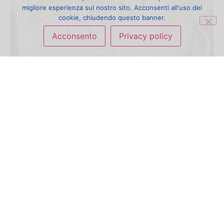
migliore esperienza sul nostro sito. Acconsenti all'uso dei
cookie, chiudendo questo banner.
Acconsento
Privacy policy
La scatola gnam
gnam