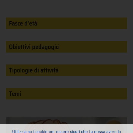
Fasce d'età
Obiettivi pedagogici
Tipologie di attività
Temi
Utilizziamo i cookie per essere sicuri che tu possa avere la